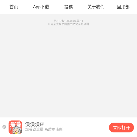
首页
App下载
投稿
关于我们
回顶部
苏ICP备12028084号-11
©南京大众书网图书文化有限公司
漫漫漫画
立即打开
观看省流量,画质更清晰