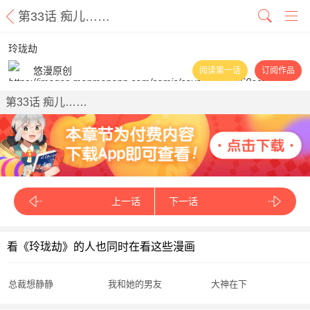
第33话 痴儿……
玲珑劫
悠漫原创
阅读第一话
订阅作品
第33话 痴儿……
上一话
下一话
看《玲珑劫》的人也同时在看这些漫画
总裁想静静
我和她的男友
大神在下