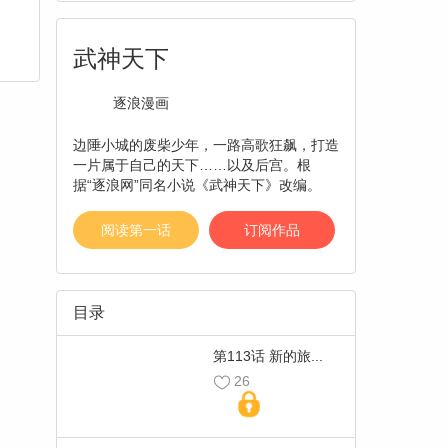
武神天下
逐浪漫画
边陲小城的废柴少年，一路高歌狂飙，打造
一片属于自己的天下……以及后宫。根
据“逐浪网”同名小说《武神天下》改编。
阅读第一话
订阅作品
目录
第113话 新的旅...
26