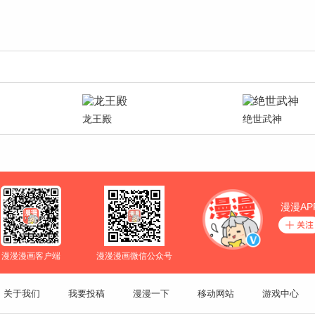
龙王殿
绝世武神
漫漫AP
漫漫漫画客户端
漫漫漫画微信公众号
关于我们
我要投稿
漫漫一下
移动网站
游戏中心