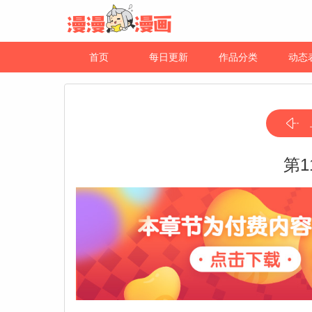
首页
每日更新
作品分类
动态
第1