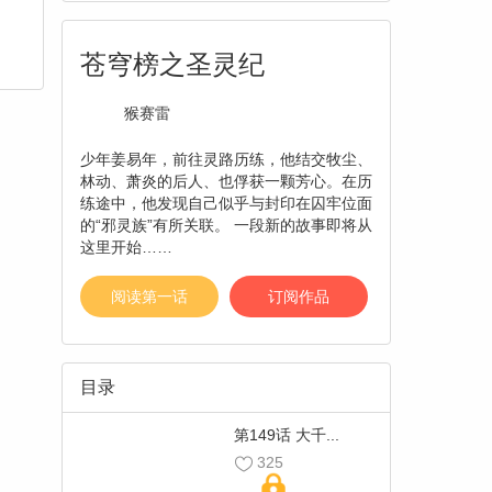
苍穹榜之圣灵纪
猴赛雷
少年姜易年，前往灵路历练，他结交牧尘、
林动、萧炎的后人、也俘获一颗芳心。在历
练途中，他发现自己似乎与封印在囚牢位面
的“邪灵族”有所关联。 一段新的故事即将从
这里开始……
阅读第一话
订阅作品
目录
第149话 大千...
325