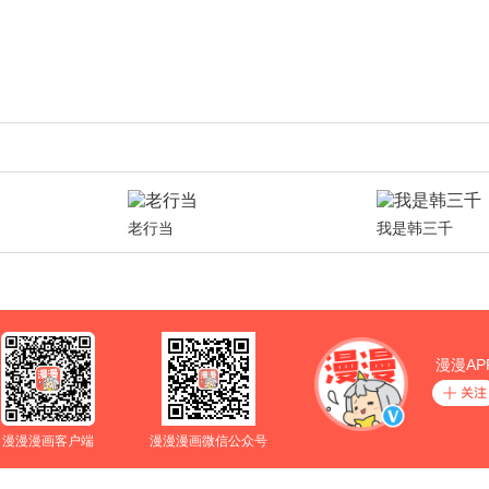
老行当
我是韩三千
漫漫AP
漫漫漫画客户端
漫漫漫画微信公众号