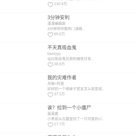
130.9万
3分钟安利
漫漫编辑部
3分钟带你看热门漫画...
66.6万
不天真吸血鬼
barrryyy
逗比吸血鬼兄弟的爆笑日常...
38.9万
我的灾难作者
月瑕×阿喜
好好的一个萌妹子室友怎么就变成...
37.5万
诶？捡到一个小僵尸
虽虽酱
小男孩从古墓里捡了一只可爱的小...
27.7万