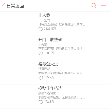
日常漫画
非人哉
一汪空气
【每周五更新】就算是建国以前成...
2325.5万
开门！收快递
小火箭
死宅漫画家叶顷的日常生活以收快...
828.3万
猫与萤火虫
特雷西胡
大龄单身女厨师与白化病小正太的...
515.2万
投稿佳作精选
投稿作者合集
非独家稿件征集，无保底稿费，可...
472.3万