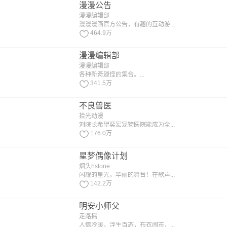
漫漫公告
漫漫编辑部
漫漫漫画官方公告，有趣的互动游...
464.9万
漫漫编辑部
漫漫编辑部
各种新奇趣怪的集合。...
341.5万
不良兽医
拾光动漫
刘院长希望奕宏宠物医院能成为全...
176.0万
星梦偶像计划
烟头hstone
闪耀的星光，华丽的舞台！在歌声...
142.2万
明安小师父
走路摇
人情冷暖，浮生百态，布衣闹市，...