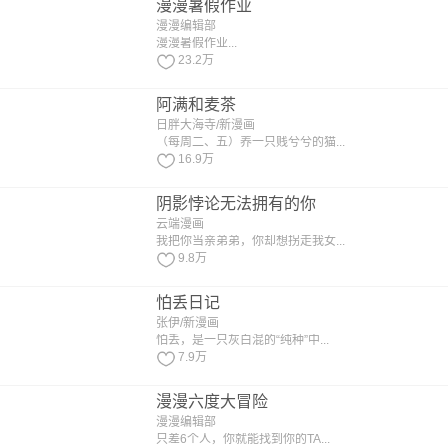
漫漫暑假作业
漫漫编辑部
漫漫暑假作业...
23.2万
阿满和麦茶
日胖大海寺/新漫画
（每周二、五）养一只贱兮兮的猫...
16.9万
阴影悖论无法拥有的你
云端漫画
我把你当亲弟弟，你却想拐走我女...
9.8万
怕丢日记
张伊/新漫画
怕丢，是一只灰白混的“纯种”中...
7.9万
漫漫六度大冒险
漫漫编辑部
只差6个人，你就能找到你的TA...