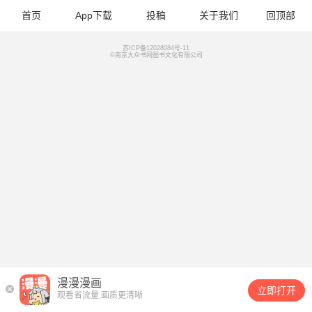
首页
App下载
投稿
关于我们
回顶部
苏ICP备12028084号-11
©南京大众书网图书文化有限公司
漫漫漫画
立即打开
观看省流量,画质更清晰